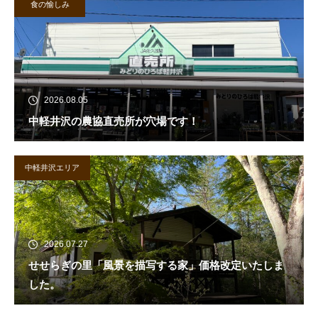
食の愉しみ
2026.08.05
中軽井沢の農協直売所が穴場です！
中軽井沢エリア
2026.07.27
せせらぎの里「風景を描写する家」価格改定いたしま
した。