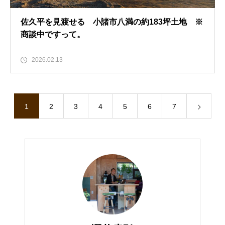
佐久平を見渡せる 小諸市八満の約183坪土地 ※
商談中ですって。
2026.02.13
1
2
3
4
5
6
7