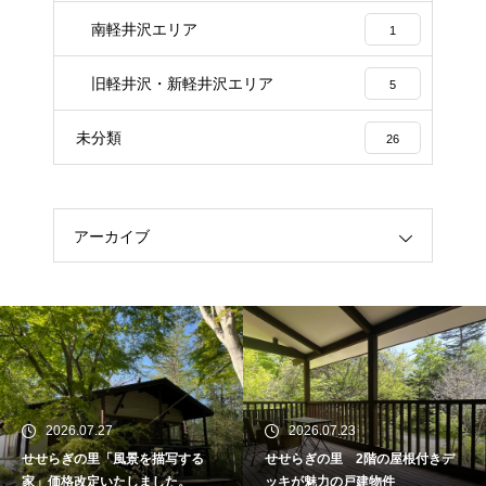
南軽井沢エリア
1
旧軽井沢・新軽井沢エリア
5
未分類
26
アーカイブ
2026.07.27
2026.07.23
せせらぎの里「風景を描写する
せせらぎの里 2階の屋根付きデ
家」価格改定いたしました。
ッキが魅力の戸建物件