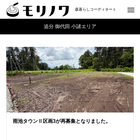
森暮らしコーディネート
追分 御代田 小諸エリア
雨池タウンⅡ区画3が再募集となりました。