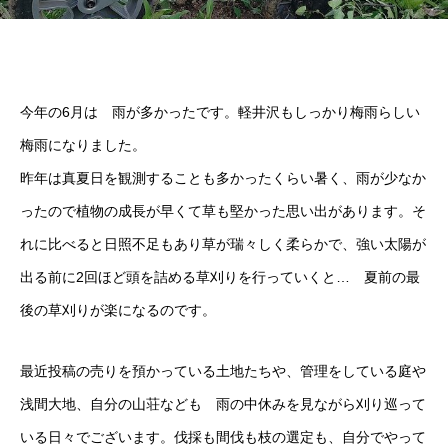
今年の6月は 雨が多かったです。軽井沢もしっかり梅雨らしい
梅雨になりました。
昨年は真夏日を観測することも多かったくらい暑く、雨が少なか
ったので植物の成長が早くて草も堅かった思い出があります。そ
れに比べると日照不足もあり草が瑞々しく柔らかで、強い太陽が
出る前に2回ほど頭を詰める草刈りを行っていくと… 夏前の最
後の草刈りが楽になるのです。
最近投稿の売りを預かっている土地たちや、管理をしている庭や
浅間大地、自分の山荘なども 雨の中休みを見ながら刈り巡って
いる日々でございます。伐採も間伐も枝の選定も、自分でやって