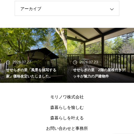
アーカイブ
2026.07.27
2026.07.23
せせらぎの里「風景を描写する
せせらぎの里 2階の屋根付きデ
家」価格改定いたしました。
ッキが魅力の戸建物件
モリノワ株式会社
森暮らしを愉しむ
森暮らしを叶える
お問い合わせと事務所