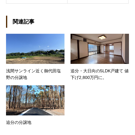
関連記事
浅間サンライン近く御代田塩
追分・大日向の5LDK戸建て 値
野の分譲地
下げ2,800万円に。
追分の分譲地