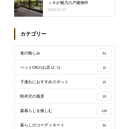
ッキが魅力の戸建物件
2026.07.23
カテゴリー
食の愉しみ
51
ペットOKのお店 U∵U
11
子連れにおすすめスポット
15
軽井沢の風景
25
森暮らしを愉しむ
126
暮らしのコーディネート
50