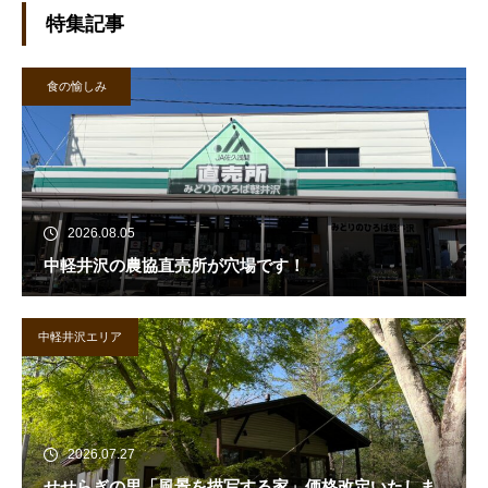
特集記事
食の愉しみ
2026.08.05
中軽井沢の農協直売所が穴場です！
中軽井沢エリア
2026.07.27
せせらぎの里「風景を描写する家」価格改定いたしま