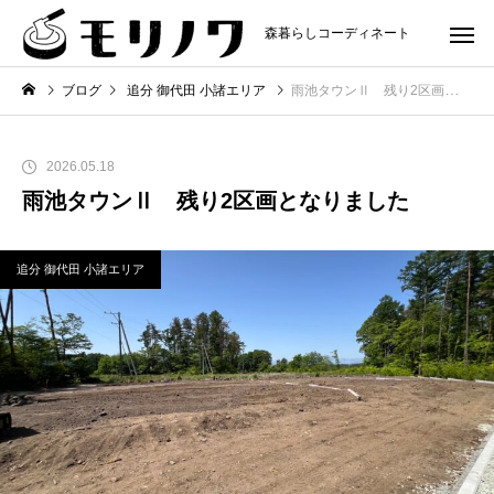
森暮らしコーディネート
ブログ
追分 御代田 小諸エリア
雨池タウンⅡ 残り2区画となりました
2026.05.18
雨池タウンⅡ 残り2区画となりました
追分 御代田 小諸エリア