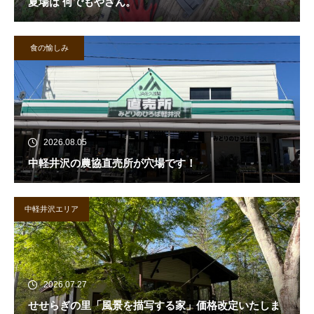
夏場は 何でもやさん。
食の愉しみ
2026.08.05
中軽井沢の農協直売所が穴場です！
中軽井沢エリア
2026.07.27
せせらぎの里「風景を描写する家」価格改定いたしま