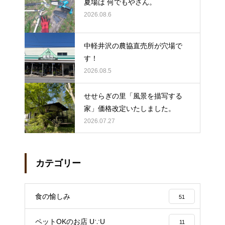
夏場は 何でもやさん。
2026.08.6
中軽井沢の農協直売所が穴場で
す！
2026.08.5
せせらぎの里「風景を描写する
家」価格改定いたしました。
2026.07.27
カテゴリー
食の愉しみ
51
ペットOKのお店 U∵U
11