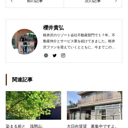
前の記事
次の記事
櫻井貴弘
軽井沢のリゾート会社不動産部門で１７年、不
動産仲介とサービス業を続けてきました。軽井
沢ファンを迎えていくとともに、今までこの町
を選んで下さった方々により楽しい軽井沢ライ
フを送って頂けますよう、暮らしのコーディネ
ートと遊びの繋ぎをしていきたいです。宜しく
お願いします。
関連記事
染まる前と 浅間山。
大日向賃貸 募集中ですよ。