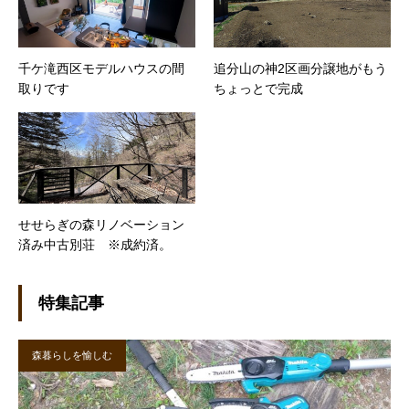
千ケ滝西区モデルハウスの間
追分山の神2区画分譲地がもう
取りです
ちょっとで完成
せせらぎの森リノベーション
済み中古別荘 ※成約済。
特集記事
森暮らしを愉しむ