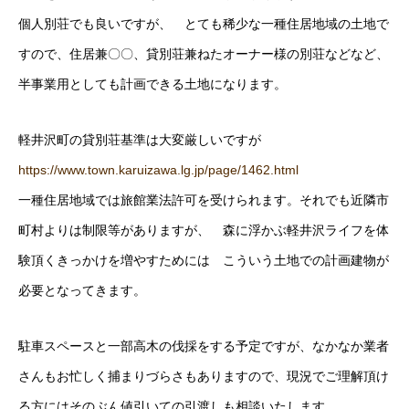
個人別荘でも良いですが、 とても稀少な一種住居地域の土地で
すので、住居兼〇〇、貸別荘兼ねたオーナー様の別荘などなど、
半事業用としても計画できる土地になります。
軽井沢町の貸別荘基準は大変厳しいですが
https://www.town.karuizawa.lg.jp/page/1462.html
一種住居地域では旅館業法許可を受けられます。それでも近隣市
町村よりは制限等がありますが、 森に浮かぶ軽井沢ライフを体
験頂くきっかけを増やすためには こういう土地での計画建物が
必要となってきます。
駐車スペースと一部高木の伐採をする予定ですが、なかなか業者
さんもお忙しく捕まりづらさもありますので、現況でご理解頂け
る方にはそのぶん値引いての引渡しも相談いたします。