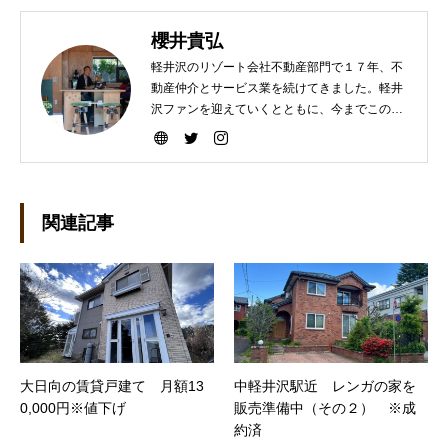
櫻井貴弘
軽井沢のリゾート会社不動産部門で１７年、不
動産仲介とサービス業を続けてきました。軽井
沢ファンを迎えていくとともに、今までこの町
を選んで下さった方々により楽しい軽井沢ライ
フを送って頂けますよう、暮らしのコーディネ
ートと遊びの繋ぎをしていきたいです。宜しく
お願いします。
関連記事
大日向の賃貸戸建て 月額13
中軽井沢駅近 レンガの家を
0,000円※値下げ
販売準備中（その２） ※成
約済