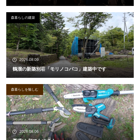
森暮らしの建築
2026.08.09
鶴溜の新築別荘「モリノコバコ」建築中です
森暮らしを愉しむ
2026.08.06