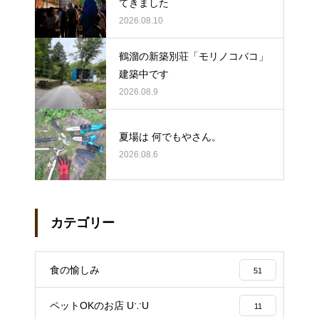
てきました
2026.08.10
鶴溜の新築別荘「モリノコバコ」
建築中です
2026.08.9
夏場は 何でもやさん。
2026.08.6
カテゴリー
食の愉しみ
51
ペットOKのお店 U∵U
11