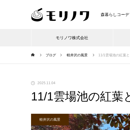
森暮らしコーデ
モリノワ株式会社
ブログ
軽井沢の風景
11/1雲場池の紅葉と
2025.11.04
11/1雲場池の紅葉
軽井沢の風景