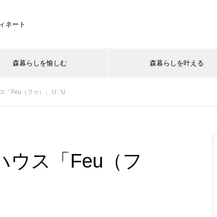
ィネート
森暮らしを愉しむ
森暮らしを叶える
「Feu（フゥ）」 U∵U
ウス「Feu（フ