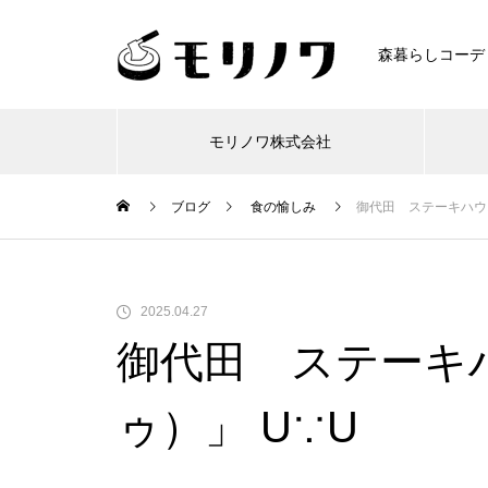
森暮らしコーデ
モリノワ株式会社
ブログ
食の愉しみ
御代田 ステーキハウス
2025.04.27
御代田 ステーキハ
ゥ）」 U∵U