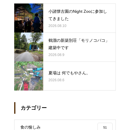
小諸懐古園のNight Zooに参加し
てきました
2026.08.10
鶴溜の新築別荘「モリノコバコ」
建築中です
2026.08.9
夏場は 何でもやさん。
2026.08.6
カテゴリー
食の愉しみ
51