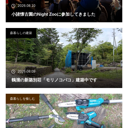
2026.08.10
小諸懐古園のNight Zooに参加してきました
森暮らしの建築
2026.08.09
鶴溜の新築別荘「モリノコバコ」建築中です
森暮らしを愉しむ