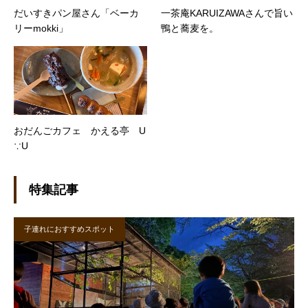
だいすきパン屋さん「ベーカ
一茶庵KARUIZAWAさんで旨い
リーmokki」
鴨と蕎麦を。
おだんごカフェ かえる亭 U
∵U
特集記事
子連れにおすすめスポット