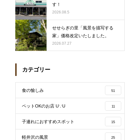
す！
2026.08.5
せせらぎの里「風景を描写する
家」価格改定いたしました。
2026.07.27
カテゴリー
食の愉しみ
51
ペットOKのお店 U∵U
11
子連れにおすすめスポット
15
軽井沢の風景
25