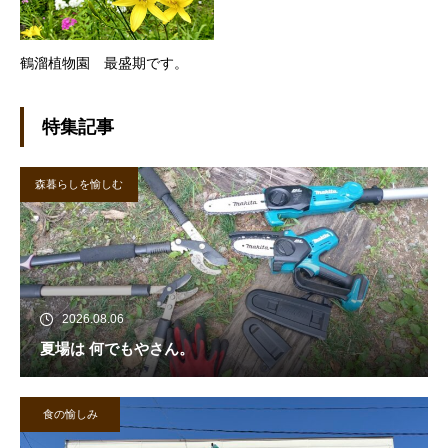
鶴溜植物園 最盛期です。
特集記事
森暮らしを愉しむ
2026.08.06
夏場は 何でもやさん。
食の愉しみ