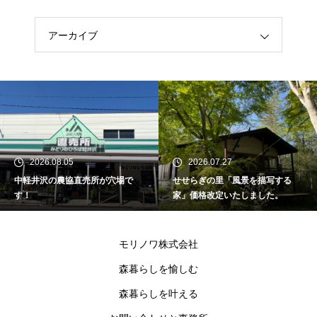
アーカイブ
2026.08.05
2026.07.27
中軽井沢の農協直売所が穴場で
せせらぎの里「風景を描写する
す！
家」価格改定いたしました。
モリノワ株式会社
森暮らしを愉しむ
森暮らしを叶える