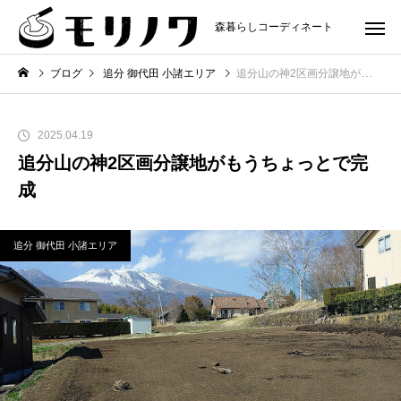
森暮らしコーディネート
ブログ
追分 御代田 小諸エリア
追分山の神2区画分譲地がもうちょっとで完成
2025.04.19
追分山の神2区画分譲地がもうちょっとで完
成
追分 御代田 小諸エリア