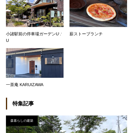
小諸駅前の停車場ガーデンU∵
薪ストーブランチ
U
一茶庵 KARUIZAWA
特集記事
森暮らしの建築