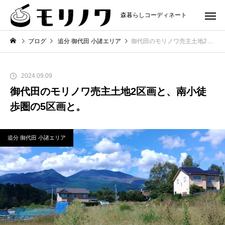
森暮らしコーディネート
ブログ
追分 御代田 小諸エリア
御代田のモリノワ売主土地2区画と、南小徒歩圏の5区画と。
2024.09.09
御代田のモリノワ売主土地2区画と、南小徒
歩圏の5区画と。
追分 御代田 小諸エリア